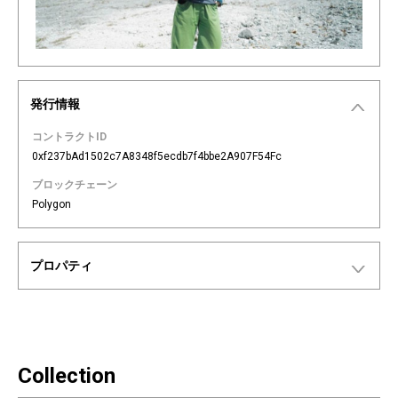
発行情報
コントラクトID
0xf237bAd1502c7A8348f5ecdb7f4bbe2A907F54Fc
ブロックチェーン
Polygon
プロパティ
Collection