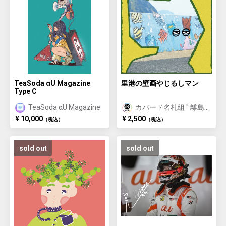
TeaSoda αU Magazine
里港の壁画やじるしマン
Type C
TeaSoda αU Magazine
カバード名札組 " 離島
に名を刻む "
¥ 10,000
¥ 2,500
（税込）
（税込）
sold out
sold out