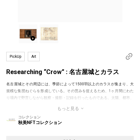
PickUp
Art
Researching “Crow” : 名古屋城とカラス
名古屋城とその周辺には、季節によって1500羽以上のカラスが集まり、大
規模な集団ねぐらを形成している。その営みを捉えるため、1ヶ月間にわた
り場内で野営しながら観察・撮影・記録を行ったものである。太陽、都市、
神話的想像力と生態系の交差点としての「カラス」の多層的な在り方に光を
もっと見る
当てているリサーチノート。
コレクション
展覧会「アートサイト名古屋城 2024」（主催：名古屋市）で発表した作品
秋美NFTコレクション
を補完するかたちで、本記録を公開した。