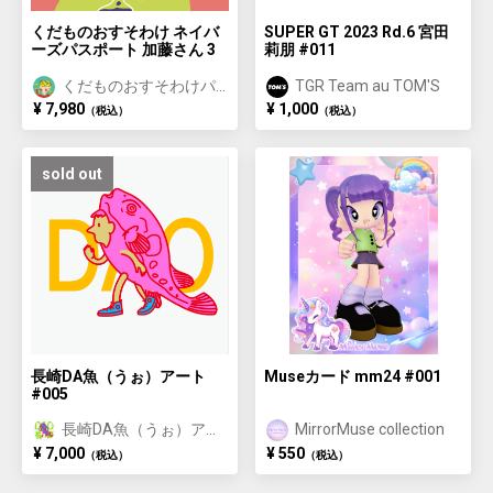
くだものおすそわけ ネイバ
SUPER GT 2023 Rd.6 宮田
ーズパスポート 加藤さん 3
莉朋 #011
くだものおすそわけパ
TGR Team au TOM'S
スポート
¥ 7,980
¥ 1,000
（税込）
（税込）
sold out
長崎DA魚（うぉ）アート
Museカード mm24 #001
#005
長崎DA魚（うぉ）アー
MirrorMuse collection
ト/長崎おさかな体験特
¥ 7,000
¥ 550
（税込）
（税込）
典付き