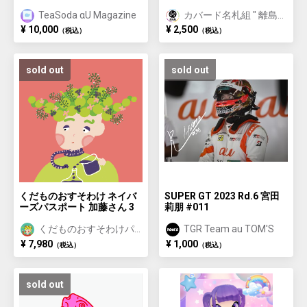
TeaSoda αU Magazine
カバード名札組 " 離島
に名を刻む "
¥ 10,000
¥ 2,500
（税込）
（税込）
sold out
sold out
くだものおすそわけ ネイバ
SUPER GT 2023 Rd.6 宮田
ーズパスポート 加藤さん 3
莉朋 #011
くだものおすそわけパ
TGR Team au TOM'S
スポート
¥ 7,980
¥ 1,000
（税込）
（税込）
sold out