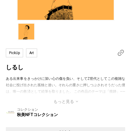
PickUp
Art
しるし
ある出来事をきっかけに深い心の傷を負い、そしてZ世代としてこの複雑な
社会に投げ出された孤独と迷い。それらの重さに押しつぶされそうだった僕
は、唯一の救済として絵筆を取りました。 この作品のテーマは「痕跡」——
私の身に刻まれた、傷つけられ、触れられた記憶の跡です。彼は両手で顔を
もっと見る
覆い、指の隙間から絵の外の誰かを覗いています。これは、過去に経験した
コレクション
傷つきに対する、一種の暴露であり、告白なのです。頭上にある傷は、過去
秋美NFTコレクション
に受けた心の致命傷を象徴し、今も癒えることのない痛みを静かに伝えてい
ます。