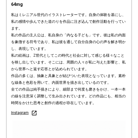
64mg
私はミレニアル世代のイラストレーターです。自身の体験を基にし、
私の感情や歩んできた道のりを作品に注ぎ込んで創作活動を行ってい
ます。
私の作品の主人公は、私自身の「内なる子ども」です。彼は私の内面
を象徴する符号であり、私は彼を通して自分自身の心の声を解き明か
し、表現しています。
私の絵画は、Z世代としてこの時代と社会に対して感じる様々なこと
を映し出しています。そこには、周囲の人々が私に与えた影響と、私
から世界へと返す応答とが込められています。
作品の多くは、抽象と具象とが結びついた表現となっています。素朴
な線条と色彩を用いて、内面世界を描き出しているのです。
全ての作品は純手描きにより、細部まで何度も磨きをかけ、一本一本
の線を注意深く調整して生み出されています。どの作品にも、相当の
時間をかけた思考と創作の過程が存在しています。
Instagram