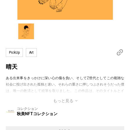
PickUp
Art
晴天
ある出来事をきっかけに深い心の傷を負い、そしてZ世代としてこの複雑な
社会に投げ出された孤独と迷い。それらの重さに押しつぶされそうだった僕
は、唯一の救済として絵筆を取りました。 この作品は、そのタイトルとイ
メージが矛盾しているように見えるかもしれません。画面は雨なのに、なぜ
もっと見る
「晴天」と名付けたのか——それは、外には見えない、私の心の中に降り続
コレクション
ける豪雨を描いているからです。ある日を境に、私の心は常に雨模様。湿り
秋美NFTコレクション
気と陰鬱さに覆われていました。それでも、この激しい雨の中から、私は晴
天を祈りました。『晴れわたった空の下で、もう一度、愛することができま
すように』と。頭上にある傷は、過去に受けた心の致命傷を象徴し、今も癒