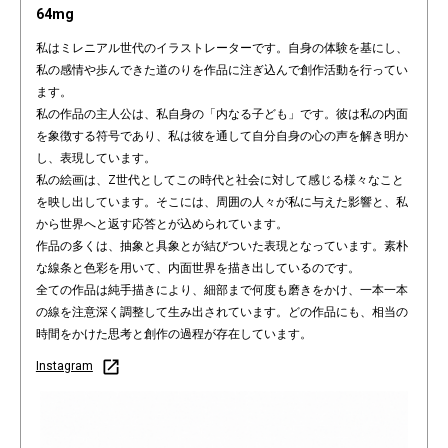
64mg
私はミレニアル世代のイラストレーターです。自身の体験を基にし、
私の感情や歩んできた道のりを作品に注ぎ込んで創作活動を行ってい
ます。
私の作品の主人公は、私自身の「内なる子ども」です。彼は私の内面
を象徴する符号であり、私は彼を通して自分自身の心の声を解き明か
し、表現しています。
私の絵画は、Z世代としてこの時代と社会に対して感じる様々なこと
を映し出しています。そこには、周囲の人々が私に与えた影響と、私
から世界へと返す応答とが込められています。
作品の多くは、抽象と具象とが結びついた表現となっています。素朴
な線条と色彩を用いて、内面世界を描き出しているのです。
全ての作品は純手描きにより、細部まで何度も磨きをかけ、一本一本
の線を注意深く調整して生み出されています。どの作品にも、相当の
時間をかけた思考と創作の過程が存在しています。
Instagram