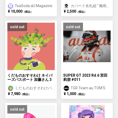
TeaSoda αU Magazine
カバード名札組 " 離島
に名を刻む "
¥ 10,000
¥ 2,500
（税込）
（税込）
sold out
sold out
くだものおすそわけ ネイバ
SUPER GT 2023 Rd.6 宮田
ーズパスポート 加藤さん 3
莉朋 #011
くだものおすそわけパ
TGR Team au TOM'S
スポート
¥ 7,980
¥ 1,000
（税込）
（税込）
sold out