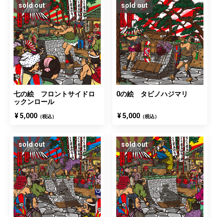
sold out
sold out
七の絵 フロントサイドロ
0の絵 タビノハジマリ
ックンロール
¥ 5,000
¥ 5,000
（税込）
（税込）
sold out
sold out