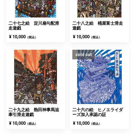
二十七之絵 淀川扇勾配滑
二十八之絵 桶屋富士滑走
走遊戯
遊戯
¥ 10,000
¥ 10,000
（税込）
（税込）
sold out
二十九之絵 熱田神事馬追
二十六の絵 ヒノエライダ
牽引滑走遊戯
ーズ加入承認の証
¥ 10,000
¥ 10,000
（税込）
（税込）