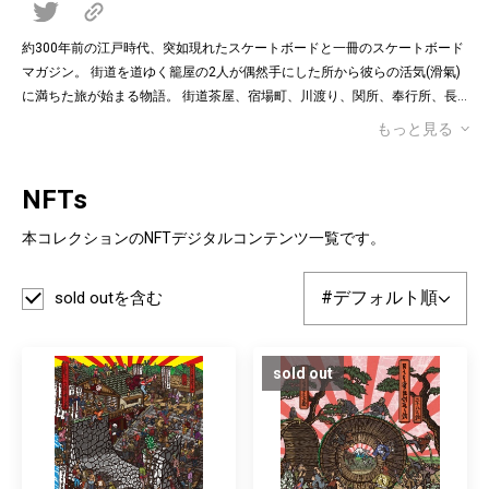
約300年前の江戸時代、突如現れたスケートボードと一冊のスケートボード
マガジン。 街道を道ゆく籠屋の2人が偶然手にした所から彼らの活気(滑氣)
に満ちた旅が始まる物語。 街道茶屋、宿場町、川渡り、関所、奉行所、長
屋、城下町などで繰り広げられるスケートセッションの風景を一枚絵に。
...
もっと見る
NFTs
本コレクションのNFTデジタルコンテンツ一覧です。
sold outを含む
sold out