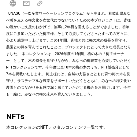
TUNAGU（一次産業ワーケーションプログラム）から生まれ、和歌山県みな
べ町を支える梅文化を次世代につないでいくための本プロジェクトは、皆様
の温かいご支援のおかげで、無事に2年目を迎えることができました。初年
度にご参加いただいた梅主様、そして応援してくださったすべての方々に、
心より感謝申し上げます。この1年間、皆様と共に梅の木の成長を見守り、
農園との絆を育んでこれたことは、プロジェクトにとって大きな成長となり
ました。 本コレクションは、2026年度の1年間、梅の木の「梅主オーナ
ー」として、木の成長を見守りながら、みなべの梅農業を応援していただく
NFTコレクションです。今年度は全10本の梅の木のうち、NFT販売分として
7本を掲載いたします。 梅主様には、自然の力強さとともに育つ梅の木を見
守り、サステナブルな農業をサポートいただくとともに、みなべの梅文化や
農園とのつながりを五感で深く感じていただける機会をお届けします。今年
も一緒に、みなべの梅の未来を育んでいきましょう。
NFTs
本コレクションのNFTデジタルコンテンツ一覧です。