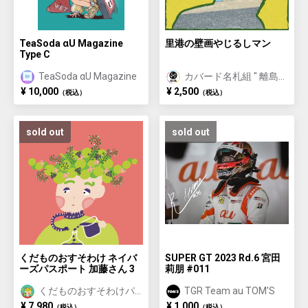
TeaSoda αU Magazine
里港の壁画やじるしマン
Type C
TeaSoda αU Magazine
カバード名札組 " 離島
に名を刻む "
¥ 10,000
¥ 2,500
（税込）
（税込）
sold out
sold out
くだものおすそわけ ネイバ
SUPER GT 2023 Rd.6 宮田
ーズパスポート 加藤さん 3
莉朋 #011
くだものおすそわけパ
TGR Team au TOM'S
スポート
¥ 7,980
¥ 1,000
（税込）
（税込）