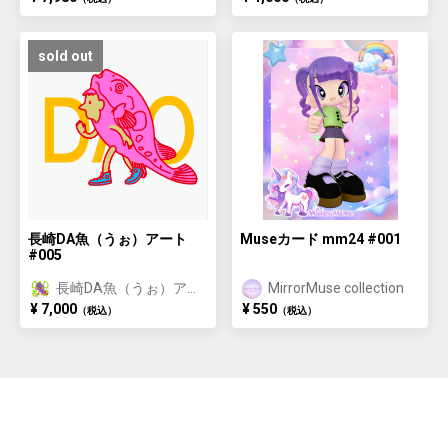
sold out
長崎DA魚（うぉ）アート
Museカード mm24 #001
#005
長崎DA魚（うぉ）アー
MirrorMuse collection
ト/長崎おさかな体験特
¥ 7,000
¥ 550
（税込）
（税込）
典付き