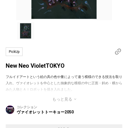
PickUp
New Neo VioletTOKYO
フルイドアートという絵の具の色や量によって違う模様のできる技法を取り
入れ、ヴァイオレットを中心とした抽象的な模様の中に正面・斜め・横から
みた人物とＡＩロボットを描き入れました。
もっと見る
2050年にはＡＩロボット のような存在と人間が融合していたり、ＡＩ が日
コレクション
常に取り込まれているような、今までの現実を超えたさらにさらに新しい世
ヴァイオレットトーキョー2050
界が広がっていることをイメージしました。