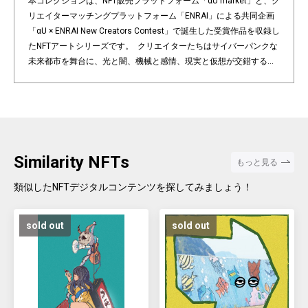
本コレクションは、NFT販売プラットフォーム「αU market」と、ク
リエイターマッチングプラットフォーム「ENRAI」による共同企画
「αU × ENRAI New Creators Contest」で誕生した受賞作品を収録し
たNFTアートシリーズです。 クリエイターたちはサイバーパンクな
未来都市を舞台に、光と闇、機械と感情、現実と仮想が交錯する新
たな世界を描き出しました。テクノロジーの進化とともに変容する
東京――その中に息づく人間の想いや美意識が、各作品に繊細に表
現されています。 本コレクションは、デジタルアートとNFTがもた
らす新しい表現の可能性を提示するとともに、日本のクリエイティ
ブシーンの未来を切り拓く新世代アーティストたちの挑戦を象徴し
ています。 受賞者それぞれの個性が光る作品を通じて、あなたもぜ
Similarity NFTs
もっと見る
ひ“未来のトーキョー”を体感してください。
類似したNFTデジタルコンテンツを探してみましょう！
sold out
sold out