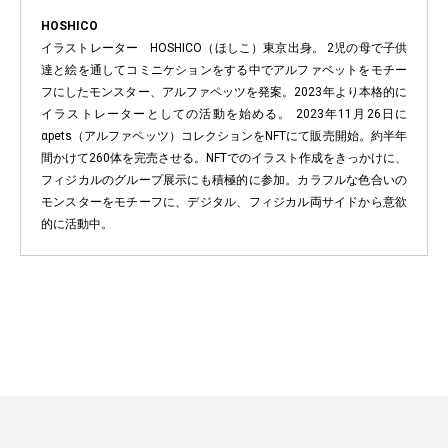
HOSHICO
イラストレーター HOSHICO（ほしこ）東京出身。 2児の母で子供
達と絵を通してコミニケションをする中でアルファベットをモチー
フにしたモンスター、アルファペッツを発案。2023年より本格的に
イラストレーターとしての活動を始める。 2023年11月26日に
αpets（アルファペッツ）コレクションをNFTにて販売開始。約半年
間かけて260体を完売させる。NFTでのイラスト作成をきっかけに、
フィジカルのグループ展示にも積極的に参加。カラフルな色合いの
モンスターをモチーフに、デジタル、フィジカル両サイドから意欲
的に活動中。