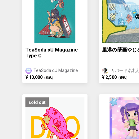
TeaSoda αU Magazine
里港の壁画やじ
Type C
TeaSoda αU Magazine
カバード名札組
名を刻む "
¥ 10,000
¥ 2,500
（税込）
（税込）
sold out