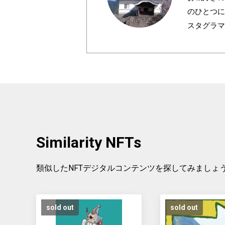
のひとつに
スタグラマ
しなく。
Similarity NFTs
類似したNFTデジタルコンテンツを探してみましょ
sold out
sold out