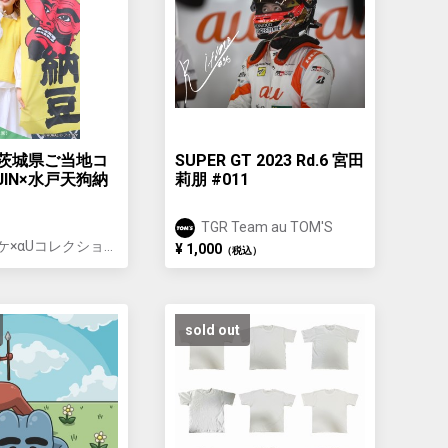
 茨城県ご当地コ
SUPER GT 2023 Rd.6 宮田
JIN×水戸天狗納
莉朋 #011
TGR Team au TOM'S
ケ×αUコレクショ
¥ 1,000
（税込）
sold out