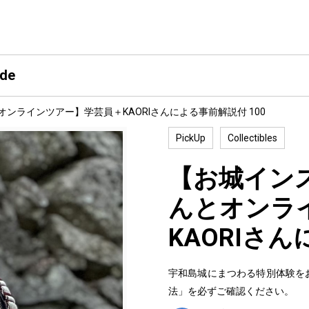
ide
オンラインツアー】学芸員＋KAORIさんによる事前解説付 100
PickUp
Collectibles
【お城インス
んとオンラ
KAORIさん
宇和島城にまつわる特別体験を
法」を必ずご確認ください。