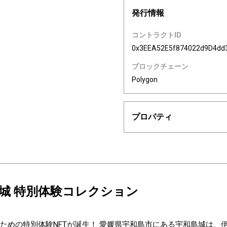
発行情報
コントラクトID
0x3EEA52E5f874022d9D4dd
ブロックチェーン
Polygon
プロパティ
城 特別体験コレクション
ための特別体験NFTが誕生！ 愛媛県宇和島市にある宇和島城は、伊