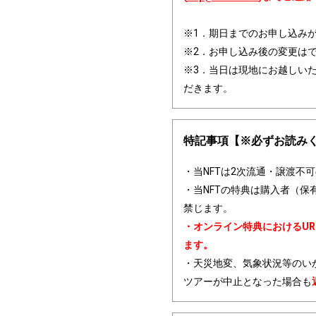
※1．期日までのお申し込み
※2．お申し込み後の変更は
※3．当日は現地にお越しいた
だきます。
特記事項【※必ずお読み
・当NFTは2次流通・譲渡不
・当NFTの特典は購入者（
禁じます。 
・オンライン特典におけるU
ます。
・天災地変、気象状況等のい
ツアーが中止となった場合も