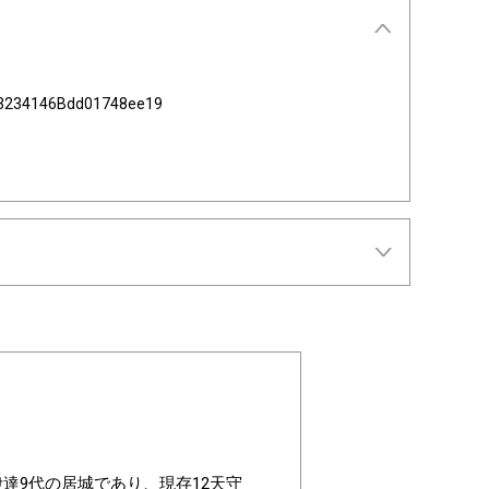
3234146Bdd01748ee19
達9代の居城であり、現存12天守