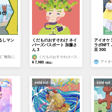
るしマン
くだものおすそわけ ネイ
アイオケ
バーズパスポート 加藤さ
ラボNFT 
ん 3
豆 300
 " 離島に
くだものおすそわけパス
ポート
アイオ
¥ 7,980
（税込）
ン
sold out
sold out