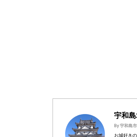
宇和島
By 宇和島市
お城好きの