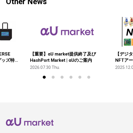
Other News
ERSE
【重要】αU market提供終了及び
【デジタ
グッズ特
HashPort Market | αUのご案内
NFTア
念オリジ
2026.07.30 Thu.
2025.12.