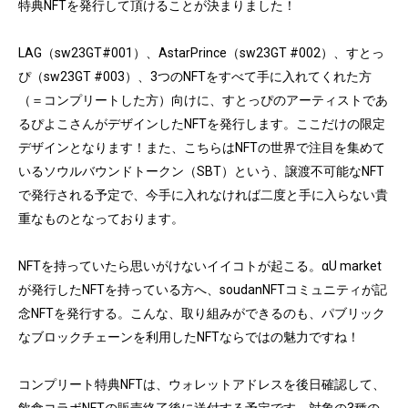
特典NFTを発行して頂けることが決まりました！

LAG（sw23GT#001）、AstarPrince（sw23GT #002）、すとっ
ぴ（sw23GT #003）、3つのNFTをすべて手に入れてくれた方
（＝コンプリートした方）向けに、すとっぴのアーティストであ
るぴよこさんがデザインしたNFTを発行します。ここだけの限定
デザインとなります！また、こちらはNFTの世界で注目を集めて
いるソウルバウンドトークン（SBT）という、譲渡不可能なNFT
で発行される予定で、今手に入れなければ二度と手に入らない貴
重なものとなっております。

NFTを持っていたら思いがけないイイコトが起こる。αU market
が発行したNFTを持っている方へ、soudanNFTコミュニティが記
念NFTを発行する。こんな、取り組みができるのも、パブリック
なブロックチェーンを利用したNFTならではの魅力ですね！

コンプリート特典NFTは、ウォレットアドレスを後日確認して、