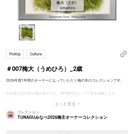
PickUp
Culture
＃007梅大（うめひろ）_2歳
2026年度1年間のオーナーになっていただく梅の木のコレクションです。
今年度は全10本の梅の木のうち、NFT販売分として7本を掲載します。
もっと見る
梅主様には1年間の梅主（梅の木）オーナーとして、梅の木の成長を見守
コレクション
り、サステナブルな農業をサポートいただけます。
TUNAGUみなべ2026梅主オーナーコレクション