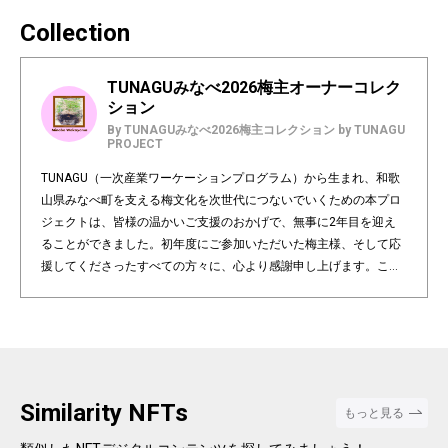
Collection
TUNAGUみなべ2026梅主オーナーコレク
ション
By TUNAGUみなべ2026梅主コレクション by TUNAGU
PROJECT
TUNAGU（一次産業ワーケーションプログラム）から生まれ、和歌
山県みなべ町を支える梅文化を次世代につないでいくための本プロ
ジェクトは、皆様の温かいご支援のおかげで、無事に2年目を迎え
ることができました。初年度にご参加いただいた梅主様、そして応
援してくださったすべての方々に、心より感謝申し上げます。この
1年間、皆様と共に梅の木の成長を見守り、農園との絆を育んでこ
れたことは、プロジェクトにとって大きな成長となりました。 本コ
レクションは、2026年度の1年間、梅の木の「梅主オーナー」とし
て、木の成長を見守りながら、みなべの梅農業を応援していただく
NFTコレクションです。今年度は全10本の梅の木のうち、NFT販売
分として7本を掲載いたします。 梅主様には、自然の力強さととも
Similarity NFTs
もっと見る
に育つ梅の木を見守り、サステナブルな農業をサポートいただくと
ともに、みなべの梅文化や農園とのつながりを五感で深く感じてい