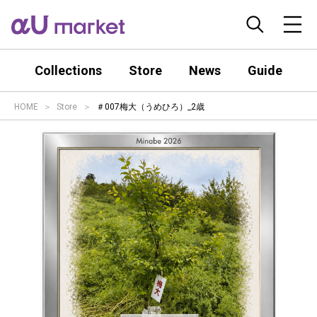
Collections
Store
News
Guide
HOME
Store
＃007梅大（うめひろ）_2歳