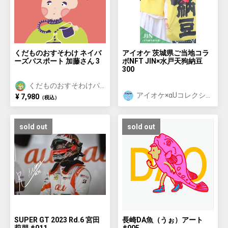
くだものおすそわけ ネイバ
アイオケ 茨城県ご当地コラ
ーズパスポート 加藤さん 3
ボNFT JIN×水戸天狗納豆
300
くだものおすそわけパ
スポート
アイオケ×αUコレクシ
¥ 7,980
（税込）
ョン
sold out
sold out
SUPER GT 2023 Rd.6 宮田
長崎DA魚（うぉ）アート