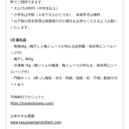
料でご招待できます。
＊大人15,000円（中学生以上）
＊小学生は半額（２名で大人ひとり分）、未就学児は無料
＊お子様の安全管理は保護者の方が責任をお持ちくださるようお願い
いたします。
(3) 返礼品
・青梅3kg（梅干しと梅ジュースが作れる説明書・保存用ビニールバ
ッグ付）
・梅干し 450g
・冷凍梅 1kg（梅ジャムや梅酒、梅ジュースが作れる、保存用ビニー
ルバッグ付）
・門梅キット（縛った梅枝・水引・和紙・稲穂・松・千両）動画サポ
ートあり
TUNAGUプロジェクト
https://tunagutunagu.com/
山本やすお農園
www.yasuoyamamotofarm.com