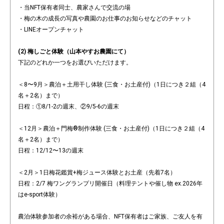
・当NFT保有者同士、農家さんで交流の場
・梅の木の成長の写真や農園のお仕事のお知らせなどのチャット
・LINEオープンチャット
(2) 梅しごと体験（山本やすお農園にて）
下記のどれか一つをお選びいただけます。
＜8〜9月＞農泊＋土用干し体験 (三食・お土産付)（1日につき２組（4
名＋2名）まで）
日程：①8/1-2の週末、②9/5-6の週末
＜12月＞農泊＋門梅®制作体験 (三食・お土産付)（1日につき２組（4
名＋2名）まで）
日程：12/12〜13の週末
＜2月＞1日梅花鑑賞+梅ジュース体験とお土産（先着7名）
日程：2/7 梅ワングランプリ開催日（料理テントや催し物 ex.2026年
はe-sport体験）
農泊体験参加者の余裕がある場合、NFT保有者はご家族、ご友人を有