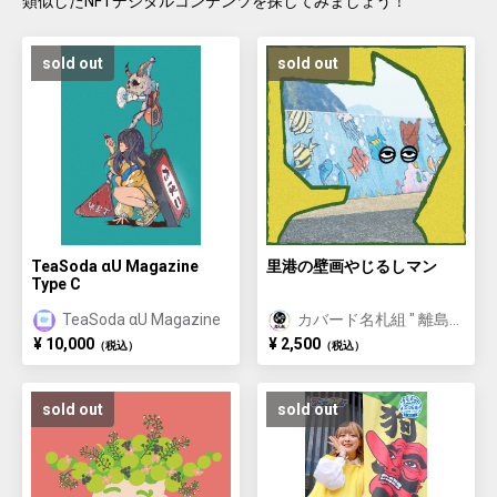
類似したNFTデジタルコンテンツを探してみましょう！
ただける機会をお届けします。今年も一緒に、みなべの梅の未来を
育んでいきましょう。
sold out
sold out
TeaSoda αU Magazine
里港の壁画やじるしマン
Type C
TeaSoda αU Magazine
カバード名札組 " 離島
に名を刻む "
¥ 10,000
¥ 2,500
（税込）
（税込）
sold out
sold out