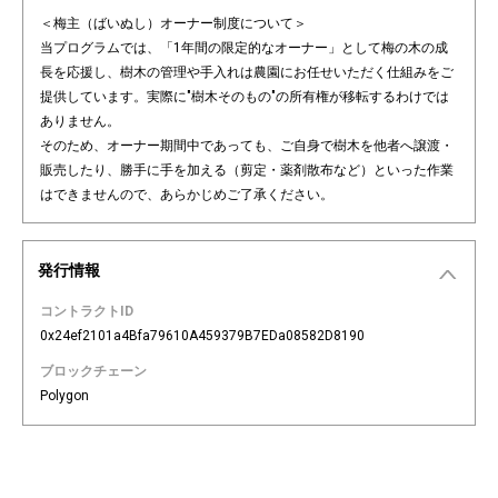
＜梅主（ばいぬし）オーナー制度について＞
当プログラムでは、「1年間の限定的なオーナー」として梅の木の成
長を応援し、樹木の管理や手入れは農園にお任せいただく仕組みをご
提供しています。実際に"樹木そのもの"の所有権が移転するわけでは
ありません。
そのため、オーナー期間中であっても、ご自身で樹木を他者へ譲渡・
販売したり、勝手に手を加える（剪定・薬剤散布など）といった作業
はできませんので、あらかじめご了承ください。
発行情報
コントラクトID
0x24ef2101a4Bfa79610A459379B7EDa08582D8190
ブロックチェーン
Polygon